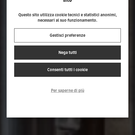
RISTORANTE PIZZERIA ATHENA
Questo sito utilizza cookie tecnici e statistici anonimi,
Amore per la tradizione,
necessari al suo funzionamento.
stagionalità, qualità e
Gestisci preferenze
freschezza dei prodotti:
da 25 anni,per voi, sulla
Nega tutti
nostra tavola. Noi lo
Consenti tutti i cookie
facciamo per passione.
Per saperne di più
SCOPRI IL MENU